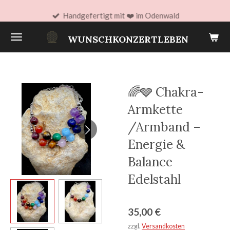
Zum
Handgefertigt mit ❤️ im Odenwald
Hauptinhalt
WUNSCHKONZERTLEBEN
springen
🌈🩶 Chakra-
Armkette
/Armband –
Energie &
Balance
Edelstahl
35,00 €
zzgl.
Versandkosten