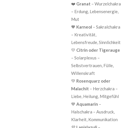
❤️
Granat
– Wurzelchakra
– Erdung, Lebensenergie,
Mut
🧡
Karneol
– Sakralchakra
– Kreativität,
Lebensfreude, Sinnlichkeit
💛
Citrin oder Tigerauge
– Solarplexus –
Selbstvertrauen, Fülle,
Willenskraft
💚
Rosenquarz oder
Malachit
– Herzchakra –
Liebe, Heilung, Mitgefühl
💙
Aquamarin
–
Halschakra – Ausdruck,
Klarheit, Kommunikation
💜
Lapislazuli
–