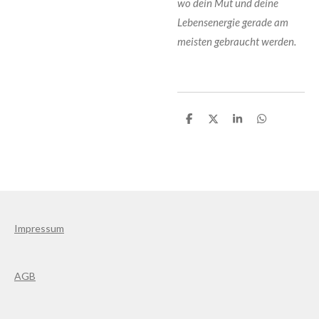
wo dein Mut und deine
Lebensenergie gerade am
meisten gebraucht werden.
T
T
T
T
e
e
e
e
i
i
i
i
l
l
l
l
e
e
e
e
n
n
n
n
Impressum
AGB