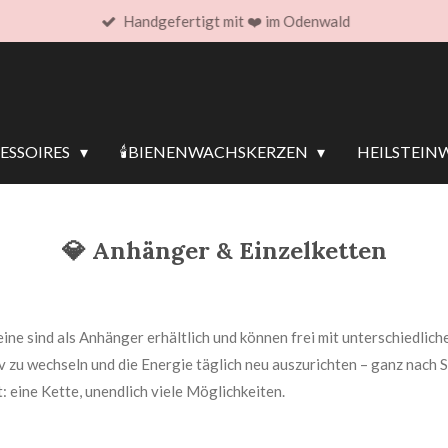
Handgefertigt mit ❤️ im Odenwald
SSOIRES
🕯️BIENENWACHSKERZEN
HEILSTEIN
💎 Anhänger & Einzelketten
ine sind als Anhänger erhältlich und können frei mit unterschiedlic
tiv zu wechseln und die Energie täglich neu auszurichten – ganz nach
: eine Kette, unendlich viele Möglichkeiten.