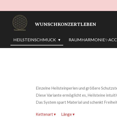
Zum
Hauptinhalt
springen
WUNSCHKONZERTLEBEN
HEILSTEINSCHMUCK
RAUMHARMONIE✨ACCE
Einzelne Heilsteinperlen und größere Schutzste
Diese Variante ermöglicht es, Heilsteine intui
Das System spart Material und schenkt Freiheit
Kettenart
▾
Länge
▾