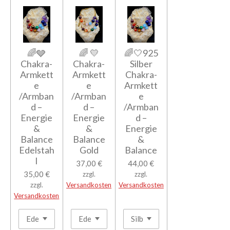
🌈🩶
🌈 💛
🌈🤍925
Chakra-
Chakra-
Silber
Armkett
Armkett
Chakra-
e
e
Armkett
/Armban
/Armban
e
d –
d –
/Armban
Energie
Energie
d –
&
&
Energie
Balance
Balance
&
Edelstah
Gold
Balance
l
37,00 €
44,00 €
35,00 €
zzgl.
zzgl.
zzgl.
Versandkosten
Versandkosten
Versandkosten