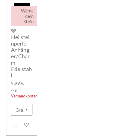
Wähle
dein
Stein
🩶
Heilstei
nperle
Anhäng
er/Char
m
Edelstah
l
9,99 €
zzgl.
Versandkosten
Details anzeigen