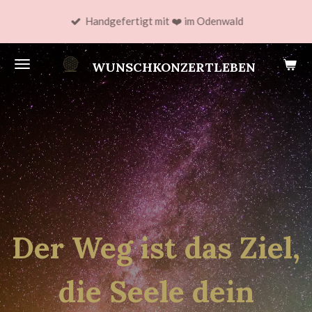
Zum
Handgefertigt mit ❤️ im Odenwald
Hauptinhalt
springen
WUNSCHKONZERTLEBEN
Der Weg ist das Ziel,
die Seele dein