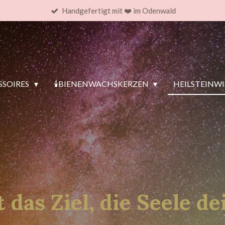
Handgefertigt mit ❤️ im Odenwald
SOIRES
🕯️BIENENWACHSKERZEN
HEILSTEINW
 das Ziel, die Seele 