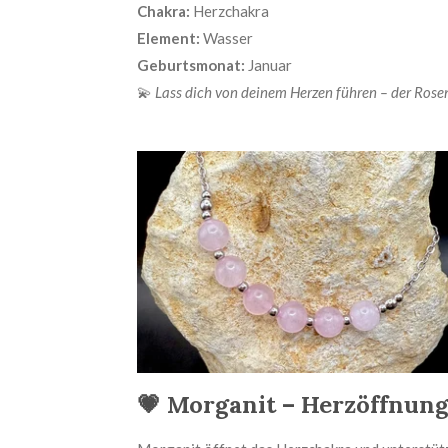
Chakra:
Herzchakra
Element:
Wasser
Geburtsmonat:
Januar
💫
Lass dich von deinem Herzen führen – der Rosenq
💗 Morganit – Herzöffnung