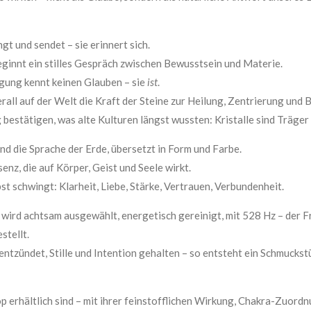
gt und sendet – sie erinnert sich.
beginnt ein stilles Gespräch zwischen Bewusstsein und Materie.
ingung kennt keinen Glauben – sie
ist
.
rall auf der Welt die Kraft der Steine zur Heilung, Zentrierung u
bestätigen, was alte Kulturen längst wussten: Kristalle sind Träge
ind die Sprache der Erde, übersetzt in Form und Farbe.
enz, die auf Körper, Geist und Seele wirkt.
bst schwingt: Klarheit, Liebe, Stärke, Vertrauen, Verbundenheit.
ird achtsam ausgewählt, energetisch gereinigt, mit 528 Hz – der F
stellt.
ündet, Stille und Intention gehalten – so entsteht ein Schmuckstüc
hop erhältlich sind – mit ihrer feinstofflichen Wirkung, Chakra-Zuor