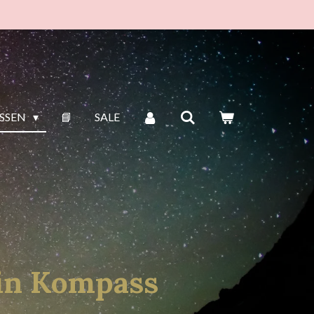
ISSEN
📘
SALE
dein Kompass