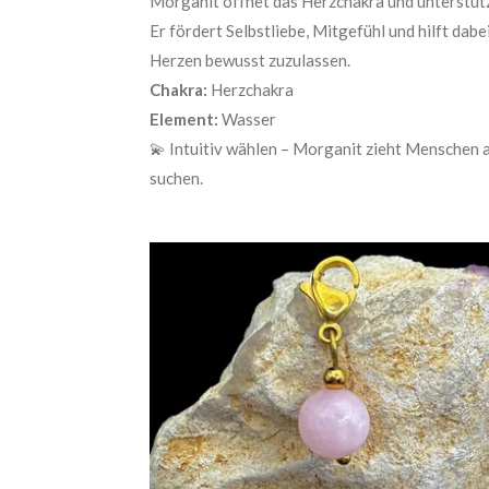
Morganit öffnet das Herzchakra und unterstüt
Er fördert Selbstliebe, Mitgefühl und hilft d
Herzen bewusst zuzulassen.
Chakra:
Herzchakra
Element:
Wasser
💫 Intuitiv wählen – Morganit zieht Menschen a
suchen.