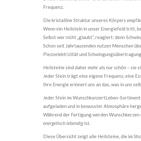
Frequenz.
Die kristalline Struktur unseres Körpers empfän
Wenn ein Heilstein in unser Energiefeld tritt, 
Selbst wer nicht „glaubt“, reagiert: denn Schw
Schon seit Jahrtausenden nutzen Menschen übe
Piezoelektrizität und Schwingungsübertragung 
Heilsteine sind daher mehr als nur schön – sie s
Jeder Stein trägt eine eigene Frequenz, eine Ess
Ihre Energie erinnert uns an das, was in uns sel
Jeder Stein im WunschkonzertLeben-Sortiment w
aufgeladen und in bewusster Atmosphäre herge
Während der Fertigung werden Wunschkerzen entz
energetisch lebendig
ist.
Diese Übersicht zeigt alle Heilsteine, die im S