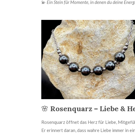
💫
Ein Stein für Momente, in denen du deine Energi
🌸
Rosenquarz – Liebe & H
Rosenquarz öffnet das Herz für Liebe, Mitgefü
Er erinnert daran, dass wahre Liebe immer in ei