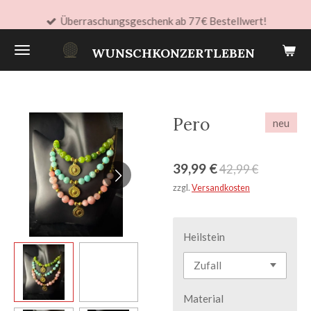
Zum
Überraschungsgeschenk ab 77€ Bestellwert!
Hauptinhalt
WUNSCHKONZERTLEBEN
springen
Pero
neu
39,99 €
42,99 €
zzgl.
Versandkosten
Heilstein
Material