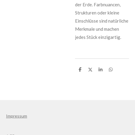
der Erde. Farbnuancen,
Strukturen oder kleine
Einschlüsse sind natürliche
Merkmale und machen
jedes Stück einzigartig.
T
T
T
T
e
e
e
e
i
i
i
i
l
l
l
l
e
e
e
e
n
n
n
n
Impressum