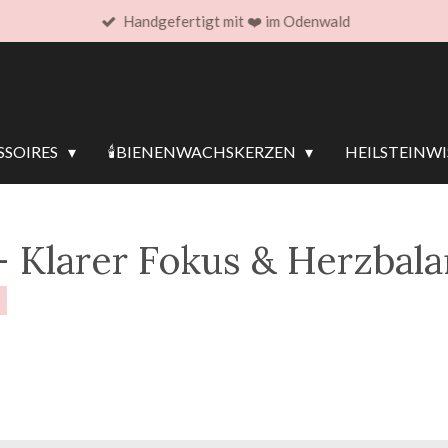
Handgefertigt mit ❤️ im Odenwald
SOIRES
🕯️BIENENWACHSKERZEN
HEILSTEINW
 Klarer Fokus & Herzbal