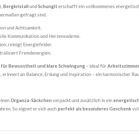
z
,
Bergkristall
und
Schungit
erschafft ein vollkommenes energetisch
chermaßen gefragt sind.
tion und Achtsamkeit.
evolle Kommunikation und Herzenswärme.
ion, reinigt Energiefelder.
tralisiert Fremdenergien.
d für Bewusstheit und klare Schwingung
– ideal für
Arbeitszimmer
, erinnert an Balance, Erdung und Inspiration – ein harmonischer R
feinen
Organza-Säckchen
verpackt und zusätzlich in ein
energetisch
hren. So eignet er sich auch
perfekt als besonderes Geschenk
vol