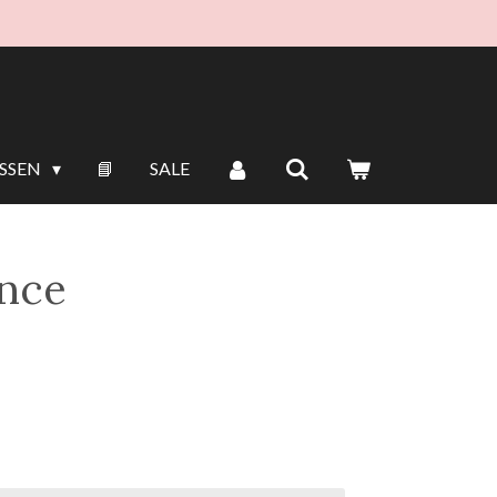
ISSEN
📘
SALE
ance