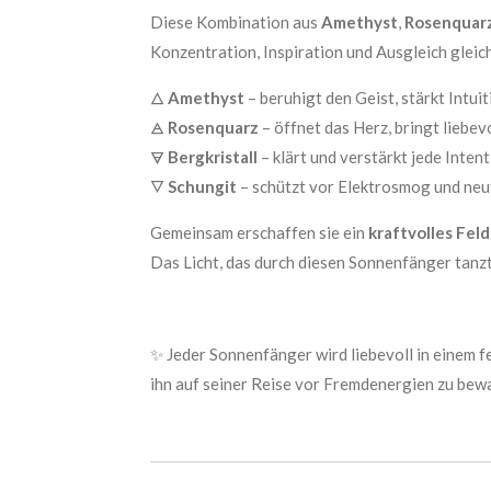
Diese Kombination aus
Amethyst
,
Rosenquar
Konzentration, Inspiration und Ausgleich glei
🜂
Amethyst
– beruhigt den Geist, stärkt Intui
🜁
Rosenquarz
– öffnet das Herz, bringt lieb
🜃
Bergkristall
– klärt und verstärkt jede Intent
🜄
Schungit
– schützt vor Elektrosmog und neu
Gemeinsam erschaffen sie ein
kraftvolles Fel
Das Licht, das durch diesen Sonnenfänger tanzt
✨ Jeder Sonnenfänger wird liebevoll in einem 
ihn auf seiner Reise vor Fremdenergien zu bewa