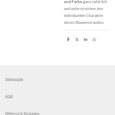
und Farbe
ganz natürlich
und unterstreichen den
individuellen Charakter
dieses Blumenstraußes.
T
T
T
T
e
e
e
e
i
i
i
i
l
l
l
l
e
e
e
e
n
n
n
n
Impressum
AGB
Widerruf & Rückgabe