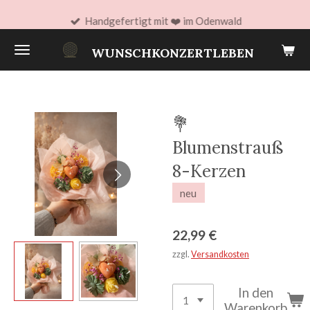
Zum
Handgefertigt mit ❤️ im Odenwald
Hauptinhalt
WUNSCHKONZERTLEBEN
springen
💐
Blumenstrauß
8-Kerzen
neu
22,99 €
zzgl.
Versandkosten
In den
Warenkorb