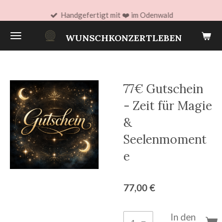
Zum
Handgefertigt mit ❤️ im Odenwald
Hauptinhalt
WUNSCHKONZERTLEBEN
springen
77€ Gutschein
- Zeit für Magie
&
Seelenmoment
e
77,00 €
In den