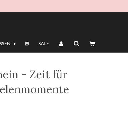
ISSEN
📘
SALE
in - Zeit für
eelenmomente