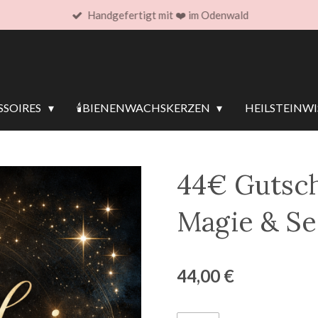
Handgefertigt mit ❤️ im Odenwald
SOIRES
🕯️BIENENWACHSKERZEN
HEILSTEINW
44€ Gutsche
Magie & S
44,00 €