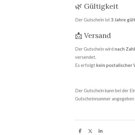
🌿 Gültigkeit
Der Gutschein ist
3 Jahre gül
📩
Versand
Der Gutschein wird
nach Zah
versendet.
Es erfolgt
kein postalischer
Der Gutschein kann bei der Ei
Gutscheinnummer angegeben 
T
T
T