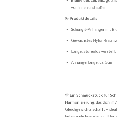
Blume des Lebens
: göttl
von innen und außen
💫
Produktdetails
Schungit-Anhänger mit Blu
Gewachstes Nylon-Baumwol
Länge: Stufenlos verstell
Anhängerlänge: ca. 5cm
💛
Ein Schmuckstück für Sch
Harmonisierung
, das dich im
Gleichgewichts schafft – idea
belastende Energien und Unru