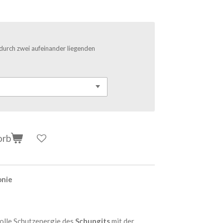
 durch zwei aufeinander liegenden
orb
onie
volle Schutzenergie des
Schungits
mit der