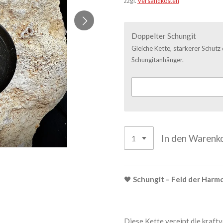
zzgl.
Versandkosten
Doppelter Schungit
Gleiche Kette, stärkerer Schutz
Schungitanhänger.
In den Warenk
🖤
Schungit – Feld der Harm
Diese Kette vereint die kraft