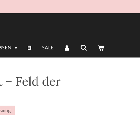
ISSEN
📘
SALE
 – Feld der
osmog