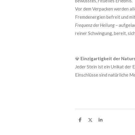
bewusstes, rituelles Erlebnis.
Vor dem Verpacken werden alle
Fremdenergien befreit und mi
Frequenz der Heilung
– aufgelad
reiner Schwingung, bereit, sic
💎
Einzigartigkeit der Natur
Jeder Stein ist ein Unikat der
Einschlüsse sind natürliche M
T
T
T
e
e
e
i
i
i