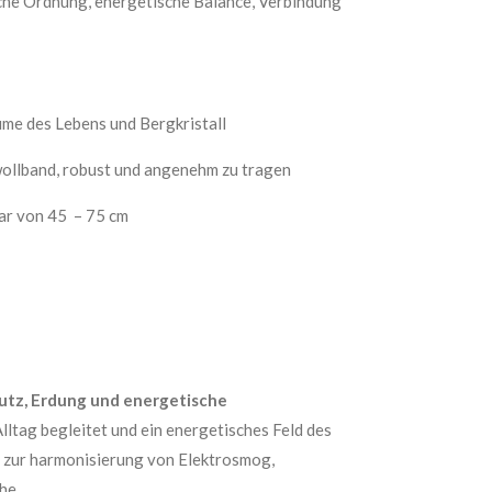
iche Ordnung, energetische Balance, Verbindung
me des Lebens und Bergkristall
lband, robust und angenehm zu tragen
bar von 45 – 75 cm
utz, Erdung und energetische
 Alltag begleitet und ein energetisches Feld des
l zur harmonisierung von Elektrosmog,
he.