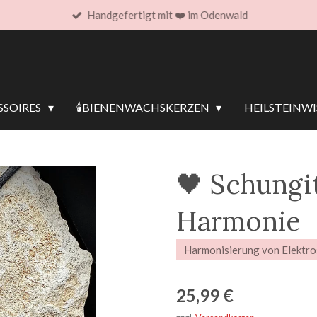
Handgefertigt mit ❤️ im Odenwald
SOIRES
🕯️BIENENWACHSKERZEN
HEILSTEINW
🖤 Schungit
Harmonie
Harmonisierung von Elektr
25,99 €